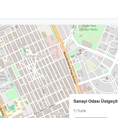
Sanayi Odası Üstgeçit
Trafik