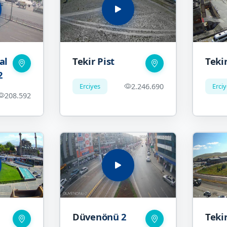
al
Tekir Pist
Teki
2
Erciyes
2.246.690
Erci
208.592
Düvenönü 2
Tekir