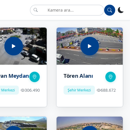
yan Meydan
Tören Alanı
r Merkezi
306.490
Şehir Merkezi
688.672