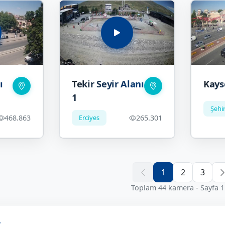
ı
Tekir Seyir Alanı
Kayse
1
Şehi
468.863
Erciyes
265.301
1
2
3
Toplam 44 kamera - Sayfa 1 
İ