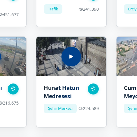
Trafik
241.390
Erci
451.677
ı
Hunat Hatun
Cumh
Medresesi
Meyd
216.675
Şehir Merkezi
224.589
Şehi