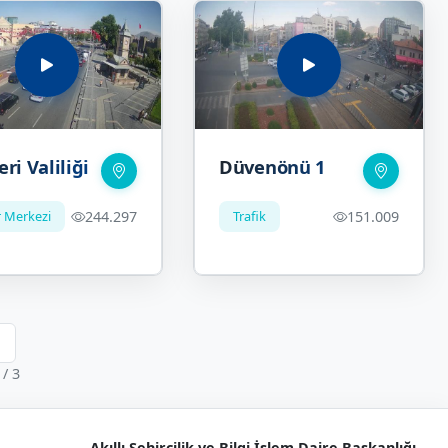
ri Valiliği
Düvenönü 1
r Merkezi
244.297
Trafik
151.009
/ 3
Akıllı Şehircilik ve Bilgi İşlem Daire Başkanlığı