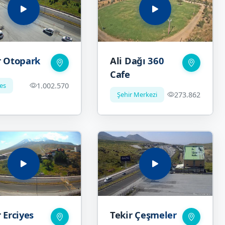
r Otopark
Ali Dağı 360
Cafe
yes
1.002.570
Şehir Merkezi
273.862
 Erciyes
Tekir Çeşmeler