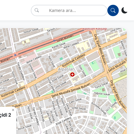
×
idi 2