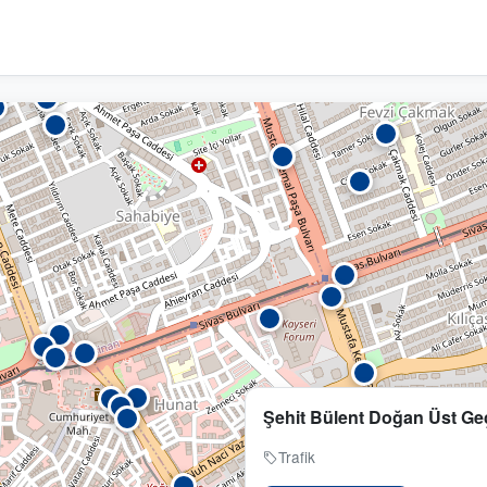
Şehit Bülent Doğan Üst Geç
Trafik