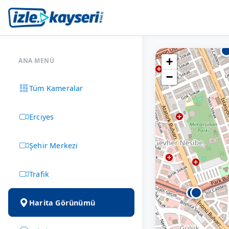
+
ANA MENÜ
−
Tüm Kameralar
Erciyes
Şehir Merkezi
Trafik
Harita Görünümü