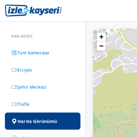
+
ANA MENÜ
−
Tüm Kameralar
Erciyes
Şehir Merkezi
Trafik
Harita Görünümü