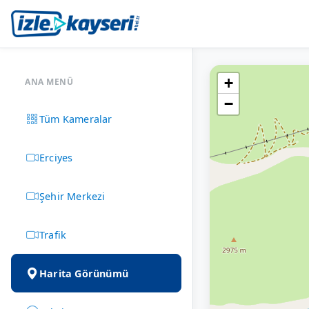
+
ANA MENÜ
−
Tüm Kameralar
Erciyes
Şehir Merkezi
Trafik
Harita Görünümü