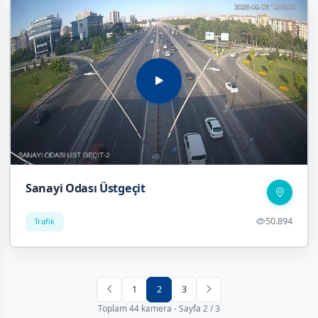
Sanayi Odası Üstgeçit
50.894
Trafik
1
2
3
Toplam 44 kamera - Sayfa 2 / 3