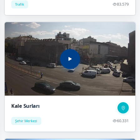
83.579
Trafik
Kale Surları
60.331
Şehir Merkezi